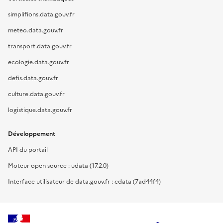
simplifions.data.gouv.fr
meteo.data.gouv.fr
transport.data.gouv.fr
ecologie.data.gouv.fr
defis.data.gouv.fr
culture.data.gouv.fr
logistique.data.gouv.fr
Développement
API du portail
Moteur open source : udata (17.2.0)
Interface utilisateur de data.gouv.fr : cdata (7ad44f4)