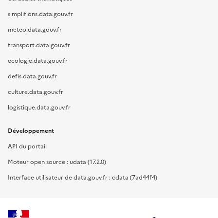
simplifions.data.gouv.fr
meteo.data.gouv.fr
transport.data.gouv.fr
ecologie.data.gouv.fr
defis.data.gouv.fr
culture.data.gouv.fr
logistique.data.gouv.fr
Développement
API du portail
Moteur open source : udata (17.2.0)
Interface utilisateur de data.gouv.fr : cdata (7ad44f4)