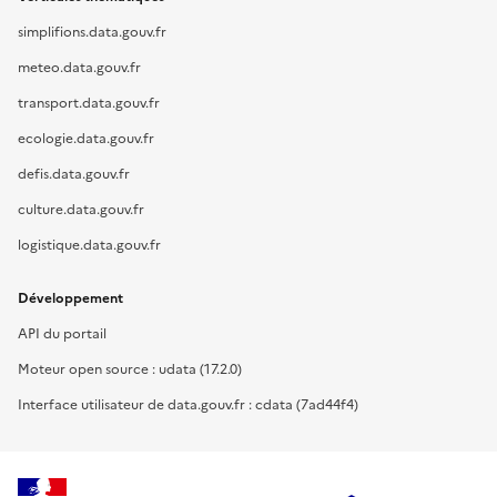
simplifions.data.gouv.fr
meteo.data.gouv.fr
transport.data.gouv.fr
ecologie.data.gouv.fr
defis.data.gouv.fr
culture.data.gouv.fr
logistique.data.gouv.fr
Développement
API du portail
Moteur open source : udata (17.2.0)
Interface utilisateur de data.gouv.fr : cdata (7ad44f4)