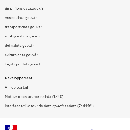
simplifions.data.gouv.fr
meteo.data.gouv.fr
transport.data.gouv.fr
ecologie.data.gouv.fr
defis.data.gouv.fr
culture.data.gouv.fr
logistique.data.gouv.fr
Développement
API du portail
Moteur open source : udata (17.2.0)
Interface utilisateur de data.gouv.fr : cdata (7ad44f4)