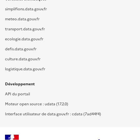
simplifions.data.gouv.fr
meteo.data.gouv.fr
transport.data.gouv.fr
ecologie.data.gouv.fr
defis.data.gouv.fr
culture.data.gouv.fr
logistique.data.gouv.fr
Développement
API du portail
Moteur open source : udata (17.2.0)
Interface utilisateur de data.gouv.fr : cdata (7ad44f4)