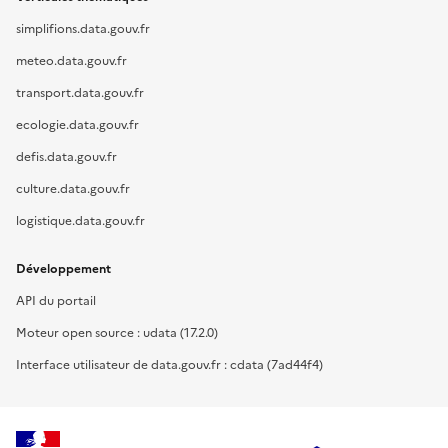
simplifions.data.gouv.fr
meteo.data.gouv.fr
transport.data.gouv.fr
ecologie.data.gouv.fr
defis.data.gouv.fr
culture.data.gouv.fr
logistique.data.gouv.fr
Développement
API du portail
Moteur open source : udata (17.2.0)
Interface utilisateur de data.gouv.fr : cdata (7ad44f4)