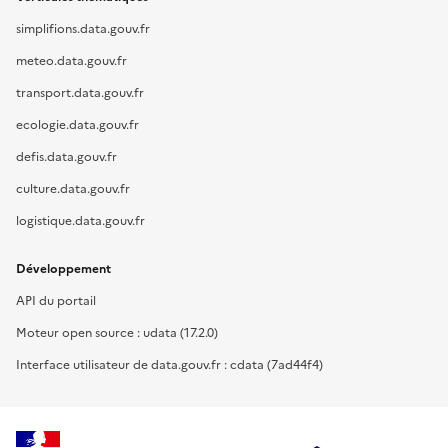
simplifions.data.gouv.fr
meteo.data.gouv.fr
transport.data.gouv.fr
ecologie.data.gouv.fr
defis.data.gouv.fr
culture.data.gouv.fr
logistique.data.gouv.fr
Développement
API du portail
Moteur open source : udata (17.2.0)
Interface utilisateur de data.gouv.fr : cdata (7ad44f4)