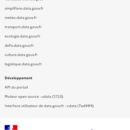
simplifions.data.gouv.fr
meteo.data.gouv.fr
transport.data.gouv.fr
ecologie.data.gouv.fr
defis.data.gouv.fr
culture.data.gouv.fr
logistique.data.gouv.fr
Développement
API du portail
Moteur open source : udata (17.2.0)
Interface utilisateur de data.gouv.fr : cdata (7ad44f4)