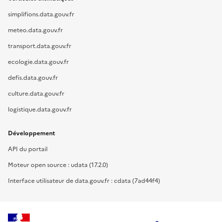
simplifions.data.gouv.fr
meteo.data.gouv.fr
transport.data.gouv.fr
ecologie.data.gouv.fr
defis.data.gouv.fr
culture.data.gouv.fr
logistique.data.gouv.fr
Développement
API du portail
Moteur open source : udata (17.2.0)
Interface utilisateur de data.gouv.fr : cdata (7ad44f4)