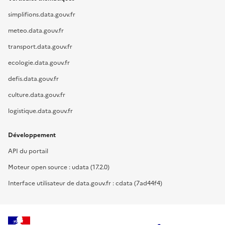
simplifions.data.gouv.fr
meteo.data.gouv.fr
transport.data.gouv.fr
ecologie.data.gouv.fr
defis.data.gouv.fr
culture.data.gouv.fr
logistique.data.gouv.fr
Développement
API du portail
Moteur open source : udata (17.2.0)
Interface utilisateur de data.gouv.fr : cdata (7ad44f4)