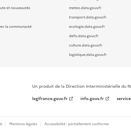
oute et nouveautés
meteo.data.gouv.fr
transport.data.gouv.fr
vec la communauté
ecologie.data.gouv.fr
defis.data.gouv.fr
culture.data.gouv.fr
logistique.data.gouv.fr
Un produit de la Direction Interministérielle du
legifrance.gouv.fr
info.gouv.fr
service
té
Mentions légales
Accessibilité : partiellement conforme