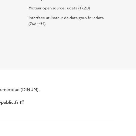
Moteur open source : udata (17.2.0)
Interface utilisateur de data.gouv.fr : cdata
(7ad44f4)
 Numérique (DINUM).
-public.fr