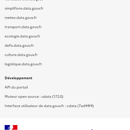
simplifions.data.gouv.fr
meteo.data.gouv.fr
transport.data.gouv.fr
ecologie.data.gouv.fr
defis.data.gouv.fr
culture.data.gouv.fr
logistique.data.gouv.fr
Développement
API du portail
Moteur open source : udata (17.2.0)
Interface utilisateur de data.gouv.fr : cdata (7ad44f4)