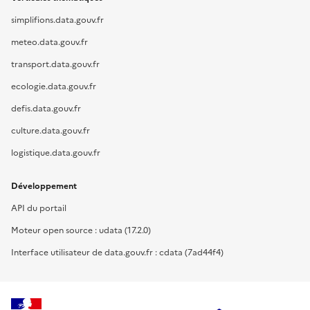
simplifions.data.gouv.fr
meteo.data.gouv.fr
transport.data.gouv.fr
ecologie.data.gouv.fr
defis.data.gouv.fr
culture.data.gouv.fr
logistique.data.gouv.fr
Développement
API du portail
Moteur open source : udata (17.2.0)
Interface utilisateur de data.gouv.fr : cdata (7ad44f4)