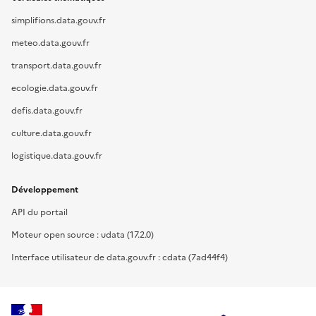
simplifions.data.gouv.fr
meteo.data.gouv.fr
transport.data.gouv.fr
ecologie.data.gouv.fr
defis.data.gouv.fr
culture.data.gouv.fr
logistique.data.gouv.fr
Développement
API du portail
Moteur open source : udata (17.2.0)
Interface utilisateur de data.gouv.fr : cdata (7ad44f4)