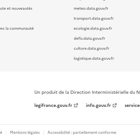
oute et nouveautés
meteo.data.gouv.fr
transport.data.gouv.fr
vec la communauté
ecologie.data.gouv.fr
defis.data.gouv.fr
culture.data.gouv.fr
logistique.data.gouv.fr
Un produit de la Direction Interministérielle du
legifrance.gouv.fr
info.gouv.fr
service
té
Mentions légales
Accessibilité : partiellement conforme