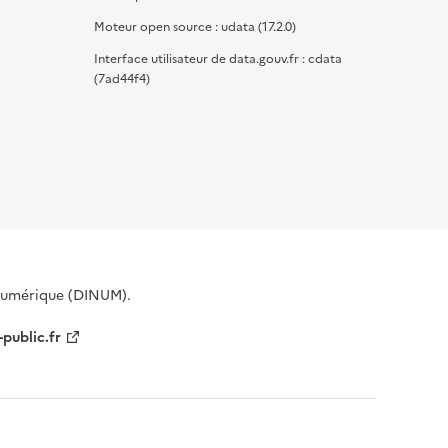
Moteur open source : udata (17.2.0)
Interface utilisateur de data.gouv.fr : cdata
(7ad44f4)
 Numérique (DINUM).
-public.fr