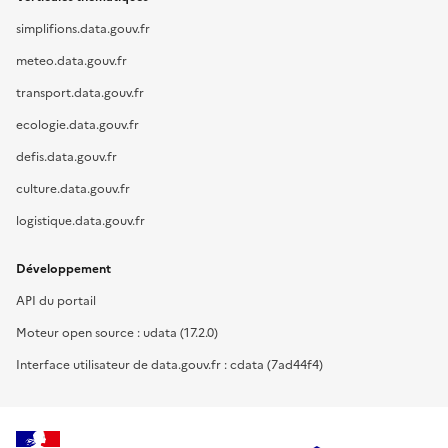
simplifions.data.gouv.fr
meteo.data.gouv.fr
transport.data.gouv.fr
ecologie.data.gouv.fr
defis.data.gouv.fr
culture.data.gouv.fr
logistique.data.gouv.fr
Développement
API du portail
Moteur open source : udata (17.2.0)
Interface utilisateur de data.gouv.fr : cdata (7ad44f4)