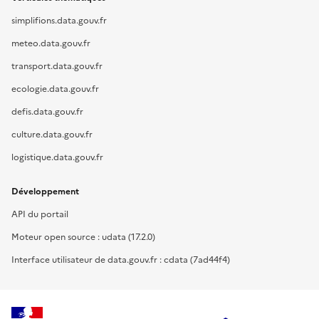
simplifions.data.gouv.fr
meteo.data.gouv.fr
transport.data.gouv.fr
ecologie.data.gouv.fr
defis.data.gouv.fr
culture.data.gouv.fr
logistique.data.gouv.fr
Développement
API du portail
Moteur open source : udata (17.2.0)
Interface utilisateur de data.gouv.fr : cdata (7ad44f4)