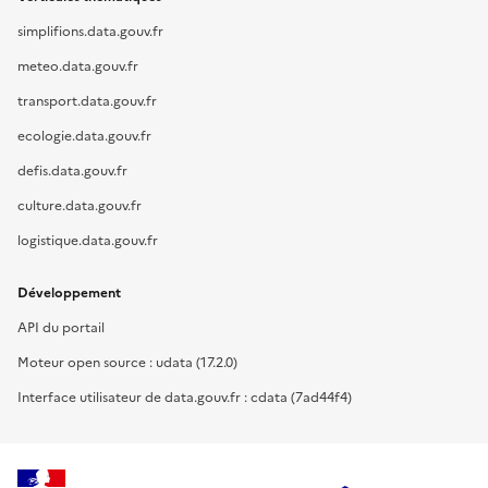
simplifions.data.gouv.fr
meteo.data.gouv.fr
transport.data.gouv.fr
ecologie.data.gouv.fr
defis.data.gouv.fr
culture.data.gouv.fr
logistique.data.gouv.fr
Développement
API du portail
Moteur open source : udata (17.2.0)
Interface utilisateur de data.gouv.fr : cdata (7ad44f4)