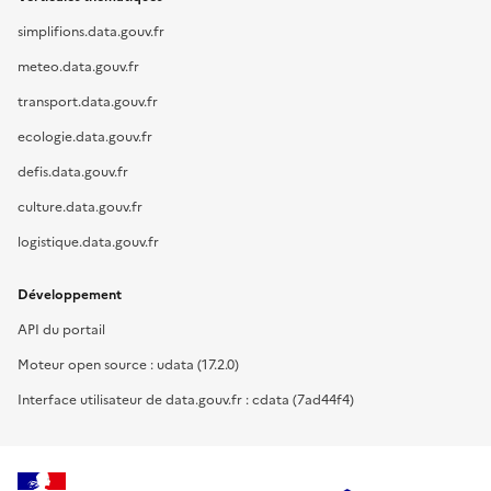
simplifions.data.gouv.fr
meteo.data.gouv.fr
transport.data.gouv.fr
ecologie.data.gouv.fr
defis.data.gouv.fr
culture.data.gouv.fr
logistique.data.gouv.fr
Développement
API du portail
Moteur open source : udata (17.2.0)
Interface utilisateur de data.gouv.fr : cdata (7ad44f4)