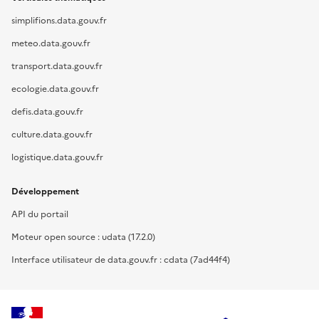
simplifions.data.gouv.fr
meteo.data.gouv.fr
transport.data.gouv.fr
ecologie.data.gouv.fr
defis.data.gouv.fr
culture.data.gouv.fr
logistique.data.gouv.fr
Développement
API du portail
Moteur open source : udata (17.2.0)
Interface utilisateur de data.gouv.fr : cdata (7ad44f4)