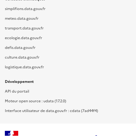
simplifions.data.gouv.fr
meteo.data.gouv.fr
transport.data.gouv.fr
ecologie.data.gouv.fr
defis.data.gouv.fr
culture.data.gouv.fr
logistique.data.gouv.fr
Développement
API du portail
Moteur open source : udata (17.2.0)
Interface utilisateur de data.gouv.fr : cdata (7ad44f4)