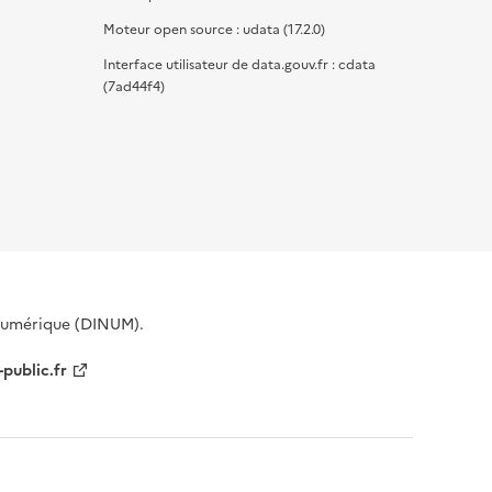
Moteur open source : udata (17.2.0)
Interface utilisateur de data.gouv.fr : cdata
(7ad44f4)
 Numérique (DINUM).
-public.fr