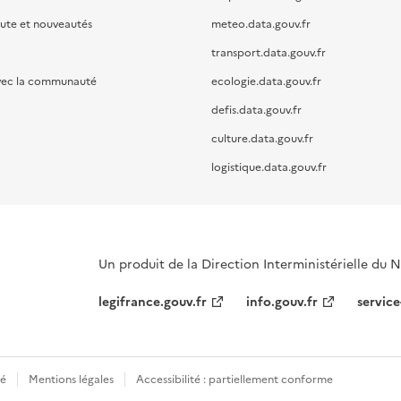
oute et nouveautés
meteo.data.gouv.fr
transport.data.gouv.fr
vec la communauté
ecologie.data.gouv.fr
defis.data.gouv.fr
culture.data.gouv.fr
logistique.data.gouv.fr
Un produit de la Direction Interministérielle du
legifrance.gouv.fr
info.gouv.fr
service
té
Mentions légales
Accessibilité : partiellement conforme