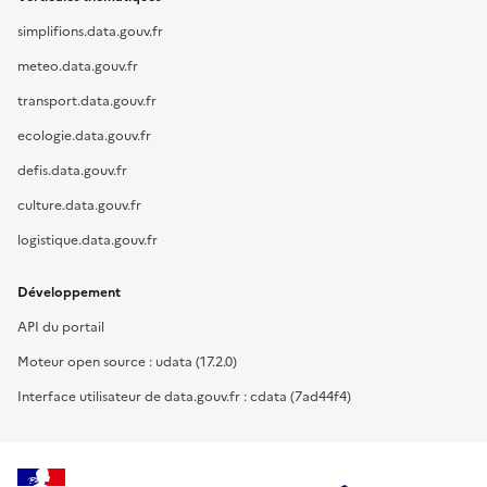
simplifions.data.gouv.fr
meteo.data.gouv.fr
transport.data.gouv.fr
ecologie.data.gouv.fr
defis.data.gouv.fr
culture.data.gouv.fr
logistique.data.gouv.fr
Développement
API du portail
Moteur open source : udata (17.2.0)
Interface utilisateur de data.gouv.fr : cdata (7ad44f4)