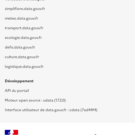
simplifions.data.gouv.fr
meteo.data.gouv.fr
transport.data.gouv.fr
ecologie.data.gouv.fr
defis.data.gouv.fr
culture.data.gouv.fr
logistique.data.gouv.fr
Développement
API du portail
Moteur open source : udata (17.2.0)
Interface utilisateur de data.gouv.fr : cdata (7ad44f4)