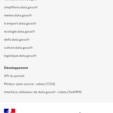
simplifions.data.gouv.fr
meteo.data.gouv.fr
transport.data.gouv.fr
ecologie.data.gouv.fr
defis.data.gouv.fr
culture.data.gouv.fr
logistique.data.gouv.fr
Développement
API du portail
Moteur open source : udata (17.2.0)
Interface utilisateur de data.gouv.fr : cdata (7ad44f4)