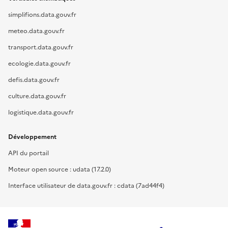
simplifions.data.gouv.fr
meteo.data.gouv.fr
transport.data.gouv.fr
ecologie.data.gouv.fr
defis.data.gouv.fr
culture.data.gouv.fr
logistique.data.gouv.fr
Développement
API du portail
Moteur open source : udata (17.2.0)
Interface utilisateur de data.gouv.fr : cdata (7ad44f4)