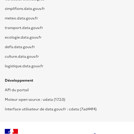
simplifions.data.gouv.fr
meteo.data.gouv.fr
transport.data.gouv.fr
ecologie.data.gouv.fr
defis.data.gouv.fr
culture.data.gouv.fr
logistique.data.gouv.fr
Développement
API du portail
Moteur open source : udata (17.2.0)
Interface utilisateur de data.gouv.fr : cdata (7ad44f4)