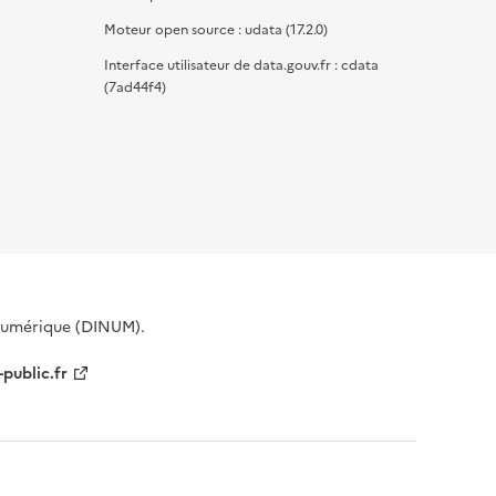
Moteur open source : udata (17.2.0)
Interface utilisateur de data.gouv.fr : cdata
(7ad44f4)
 Numérique (DINUM).
-public.fr