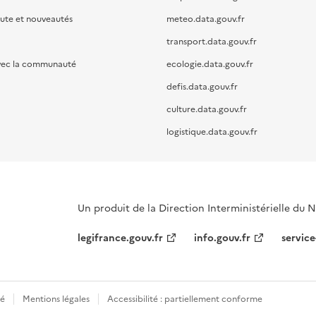
oute et nouveautés
meteo.data.gouv.fr
transport.data.gouv.fr
vec la communauté
ecologie.data.gouv.fr
defis.data.gouv.fr
culture.data.gouv.fr
logistique.data.gouv.fr
Un produit de la Direction Interministérielle du
legifrance.gouv.fr
info.gouv.fr
service
té
Mentions légales
Accessibilité : partiellement conforme