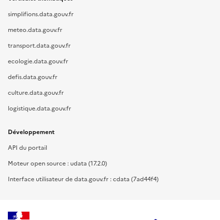
simplifions.data.gouv.fr
meteo.data.gouv.fr
transport.data.gouv.fr
ecologie.data.gouv.fr
defis.data.gouv.fr
culture.data.gouv.fr
logistique.data.gouv.fr
Développement
API du portail
Moteur open source : udata (17.2.0)
Interface utilisateur de data.gouv.fr : cdata (7ad44f4)