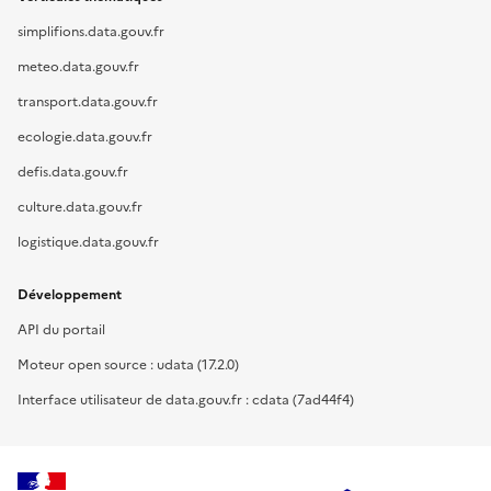
simplifions.data.gouv.fr
meteo.data.gouv.fr
transport.data.gouv.fr
ecologie.data.gouv.fr
defis.data.gouv.fr
culture.data.gouv.fr
logistique.data.gouv.fr
Développement
API du portail
Moteur open source : udata (17.2.0)
Interface utilisateur de data.gouv.fr : cdata (7ad44f4)