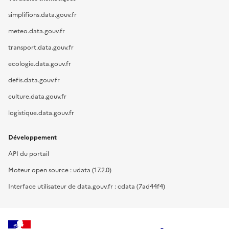
simplifions.data.gouv.fr
meteo.data.gouv.fr
transport.data.gouv.fr
ecologie.data.gouv.fr
defis.data.gouv.fr
culture.data.gouv.fr
logistique.data.gouv.fr
Développement
API du portail
Moteur open source : udata (17.2.0)
Interface utilisateur de data.gouv.fr : cdata (7ad44f4)