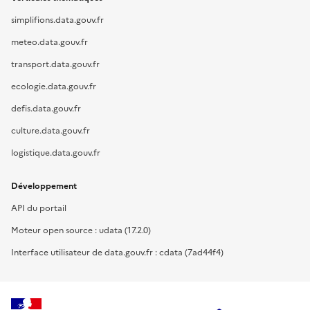
simplifions.data.gouv.fr
meteo.data.gouv.fr
transport.data.gouv.fr
ecologie.data.gouv.fr
defis.data.gouv.fr
culture.data.gouv.fr
logistique.data.gouv.fr
Développement
API du portail
Moteur open source : udata (17.2.0)
Interface utilisateur de data.gouv.fr : cdata (7ad44f4)