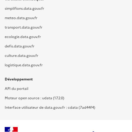
simplifions.data.gouv.fr
meteo.data.gouv.fr
transport.data.gouv.fr
ecologie.data.gouv.fr
defis.data.gouv.fr
culture.data.gouv.fr
logistique.data.gouv.fr
Développement
API du portail
Moteur open source : udata (17.2.0)
Interface utilisateur de data.gouv.fr : cdata (7ad44f4)