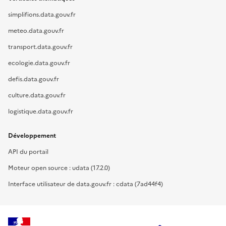
simplifions.data.gouv.fr
meteo.data.gouv.fr
transport.data.gouv.fr
ecologie.data.gouv.fr
defis.data.gouv.fr
culture.data.gouv.fr
logistique.data.gouv.fr
Développement
API du portail
Moteur open source : udata (17.2.0)
Interface utilisateur de data.gouv.fr : cdata (7ad44f4)