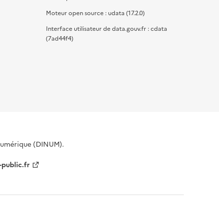
Moteur open source : udata (17.2.0)
Interface utilisateur de data.gouv.fr : cdata
(7ad44f4)
 Numérique (DINUM).
-public.fr