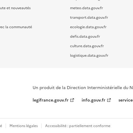
oute et nouveautés
meteo.data.gouv.fr
transport.data.gouv.fr
vec la communauté
ecologie.data.gouv.fr
defis.data.gouv.fr
culture.data.gouv.fr
logistique.data.gouv.fr
Un produit de la Direction Interministérielle du
legifrance.gouv.fr
info.gouv.fr
service
té
Mentions légales
Accessibilité : partiellement conforme