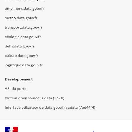
simplifions.data.gouv.fr
meteo.data.gouv.fr
transport.data.gouv.fr
ecologie.data.gouv.fr
defis.data.gouv.fr
culture.data.gouv.fr
logistique.data.gouv.fr
Développement
API du portail
Moteur open source : udata (17.2.0)
Interface utilisateur de data.gouv.fr : cdata (7ad44f4)