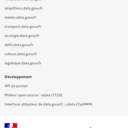
simplifions.data.gouv.fr
meteo.data.gouv.fr
transport.data.gouv.fr
ecologie.data.gouv.fr
defis.data.gouv.fr
culture.data.gouv.fr
logistique.data.gouv.fr
Développement
API du portail
Moteur open source : udata (17.2.0)
Interface utilisateur de data.gouv.fr : cdata (7ad44f4)