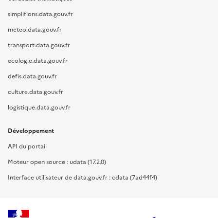
simplifions.data.gouv.fr
meteo.data.gouv.fr
transport.data.gouv.fr
ecologie.data.gouv.fr
defis.data.gouv.fr
culture.data.gouv.fr
logistique.data.gouv.fr
Développement
API du portail
Moteur open source : udata (17.2.0)
Interface utilisateur de data.gouv.fr : cdata (7ad44f4)