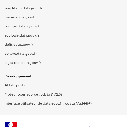
simplifions.data.gouv.fr
meteo.data.gouv.fr
transport.data.gouv.fr
ecologie.data.gouv.fr
defis.data.gouv.fr
culture.data.gouv.fr
logistique.data.gouv.fr
Développement
API du portail
Moteur open source : udata (17.2.0)
Interface utilisateur de data.gouv.fr : cdata (7ad44f4)