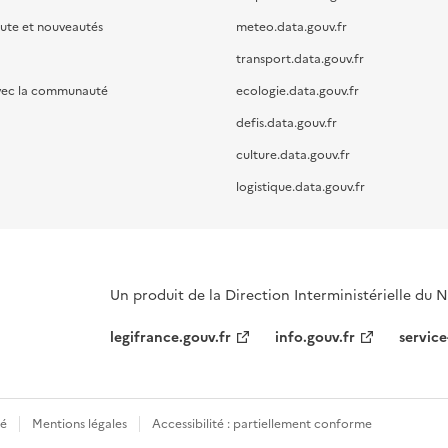
oute et nouveautés
meteo.data.gouv.fr
transport.data.gouv.fr
vec la communauté
ecologie.data.gouv.fr
defis.data.gouv.fr
culture.data.gouv.fr
logistique.data.gouv.fr
Un produit de la Direction Interministérielle du
legifrance.gouv.fr
info.gouv.fr
service
té
Mentions légales
Accessibilité : partiellement conforme