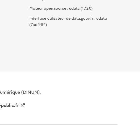
Moteur open source : udata (17.2.0)
Interface utilisateur de data.gouv.fr : cdata
(7ad44f4)
 Numérique (DINUM).
-public.fr