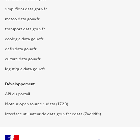
simplifions.data.gouv.fr
meteo.data.gouv.fr
transport.data.gouv.fr
ecologie.data.gouv.fr
defis.data.gouv.fr
culture.data.gouv.fr
logistique.data.gouv.fr
Développement
API du portail
Moteur open source : udata (17.2.0)
Interface utilisateur de data.gouv.fr : cdata (7ad44f4)