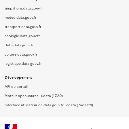
simplifions.data.gouv.fr
meteo.data.gouv.fr
transport.data.gouv.fr
ecologie.data.gouv.fr
defis.data.gouv.fr
culture.data.gouv.fr
logistique.data.gouv.fr
Développement
API du portail
Moteur open source : udata (17.2.0)
Interface utilisateur de data.gouv.fr : cdata (7ad44f4)