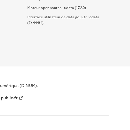
Moteur open source : udata (17.2.0)
Interface utilisateur de data.gouv.fr : cdata
(7ad44f4)
 Numérique (DINUM).
-public.fr