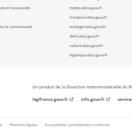
oute et nouveautés
meteo.data.gouv.fr
transport.data.gouv.fr
vec la communauté
ecologie.data.gouv.fr
defis.data.gouv.fr
culture.data.gouv.fr
logistique.data.gouv.fr
Un produit de la Direction Interministérielle du
legifrance.gouv.fr
info.gouv.fr
service
té
Mentions légales
Accessibilité : partiellement conforme