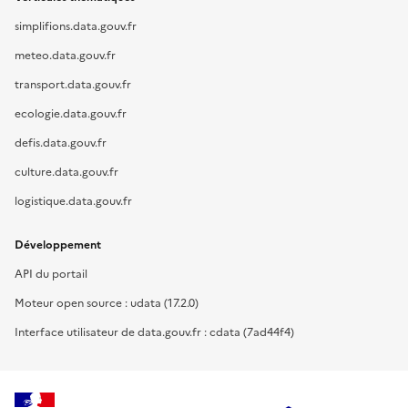
simplifions.data.gouv.fr
meteo.data.gouv.fr
transport.data.gouv.fr
ecologie.data.gouv.fr
defis.data.gouv.fr
culture.data.gouv.fr
logistique.data.gouv.fr
Développement
API du portail
Moteur open source : udata (17.2.0)
Interface utilisateur de data.gouv.fr : cdata (7ad44f4)