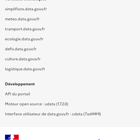
simplifions.data.gouv.fr
meteo.data.gouv.fr
transport.data.gouv.fr
ecologie.data.gouv.fr
defis.data.gouv.fr
culture.data.gouv.fr
logistique.data.gouv.fr
Développement
API du portail
Moteur open source : udata (17.2.0)
Interface utilisateur de data.gouv.fr : cdata (7ad44f4)