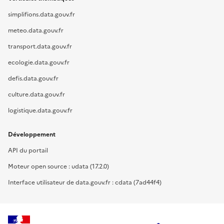
simplifions.data.gouv.fr
meteo.data.gouv.fr
transport.data.gouv.fr
ecologie.data.gouv.fr
defis.data.gouv.fr
culture.data.gouv.fr
logistique.data.gouv.fr
Développement
API du portail
Moteur open source : udata (17.2.0)
Interface utilisateur de data.gouv.fr : cdata (7ad44f4)