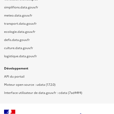
simplifions.data.gouv.fr
meteo.data.gouv.fr
transport.data.gouv.fr
ecologie.data.gouv.fr
defis.data.gouv.fr
culture.data.gouv.fr
logistique.data.gouv.fr
Développement
API du portail
Moteur open source : udata (17.2.0)
Interface utilisateur de data.gouv.fr : cdata (7ad44f4)