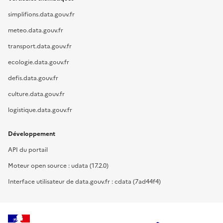
simplifions.data.gouv.fr
meteo.data.gouv.fr
transport.data.gouv.fr
ecologie.data.gouv.fr
defis.data.gouv.fr
culture.data.gouv.fr
logistique.data.gouv.fr
Développement
API du portail
Moteur open source : udata (17.2.0)
Interface utilisateur de data.gouv.fr : cdata (7ad44f4)