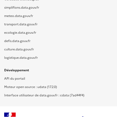
simplifions.data.gouv.fr
meteo.data.gouv.fr
transport.data.gouv.fr
ecologie.data.gouv.fr
defis.data.gouv.fr
culture.data.gouv.fr
logistique.data.gouv.fr
Développement
API du portail
Moteur open source : udata (17.2.0)
Interface utilisateur de data.gouv.fr : cdata (7ad44f4)