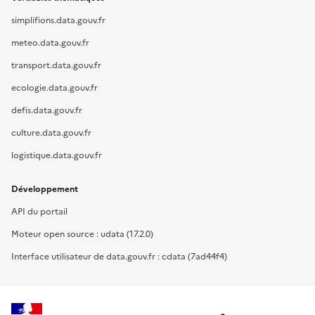
simplifions.data.gouv.fr
meteo.data.gouv.fr
transport.data.gouv.fr
ecologie.data.gouv.fr
defis.data.gouv.fr
culture.data.gouv.fr
logistique.data.gouv.fr
Développement
API du portail
Moteur open source : udata (17.2.0)
Interface utilisateur de data.gouv.fr : cdata (7ad44f4)